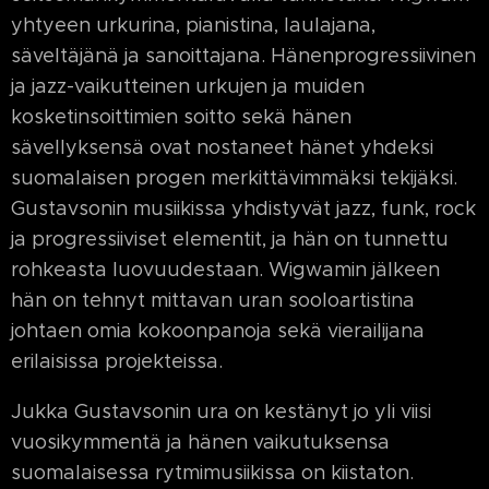
yhtyeen urkurina, pianistina, laulajana,
säveltäjänä ja sanoittajana. Hänenprogressiivinen
ja jazz-vaikutteinen urkujen ja muiden
kosketinsoittimien soitto sekä hänen
sävellyksensä ovat nostaneet hänet yhdeksi
suomalaisen progen merkittävimmäksi tekijäksi.
Gustavsonin musiikissa yhdistyvät jazz, funk, rock
ja progressiiviset elementit, ja hän on tunnettu
rohkeasta luovuudestaan. Wigwamin jälkeen
hän on tehnyt mittavan uran sooloartistina
johtaen omia kokoonpanoja sekä vierailijana
erilaisissa projekteissa.
Jukka Gustavsonin ura on kestänyt jo yli viisi
vuosikymmentä ja hänen vaikutuksensa
suomalaisessa rytmimusiikissa on kiistaton.