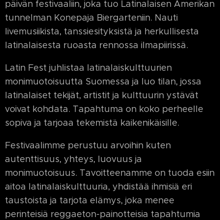
päivän festivaaliin, joka tuo Latinalaisen Amerikan
tunnelman Konepaja Biergarteniin. Nauti
livemusiikista, tanssiesityksistä ja herkullisesta
latinalaisesta ruoasta rennossa ilmapiirissä.
Latin Fest juhlistaa latinalaiskulttuurien
monimuotoisuutta Suomessa ja luo tilan, jossa
latinalaiset tekijät, artistit ja kulttuurin ystävät
voivat kohdata. Tapahtuma on koko perheelle
sopiva ja tarjoaa tekemistä kaikenikäisille.
Festivaalimme perustuu arvoihin kuten
autenttisuus, yhteys, luovuus ja
monimuotoisuus. Tavoitteenamme on tuoda esiin
aitoa latinalaiskulttuuria, yhdistää ihmisiä eri
taustoista ja tarjota elämys, joka menee
perinteisiä reggaeton-painotteisia tapahtumia