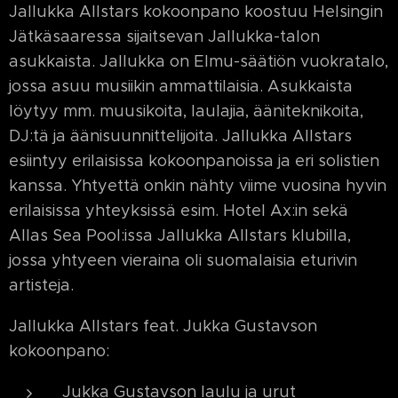
Jallukka Allstars kokoonpano koostuu Helsingin
Jätkäsaaressa sijaitsevan Jallukka-talon
asukkaista. Jallukka on Elmu-säätiön vuokratalo,
jossa asuu musiikin ammattilaisia. Asukkaista
löytyy mm. muusikoita, laulajia, ääniteknikoita,
DJ:tä ja äänisuunnittelijoita. Jallukka Allstars
esiintyy erilaisissa kokoonpanoissa ja eri solistien
kanssa. Yhtyettä onkin nähty viime vuosina hyvin
erilaisissa yhteyksissä esim. Hotel Ax:in sekä
Allas Sea Pool:issa Jallukka Allstars klubilla,
jossa yhtyeen vieraina oli suomalaisia eturivin
artisteja.
Jallukka Allstars feat. Jukka Gustavson
kokoonpano:
Jukka Gustavson laulu ja urut