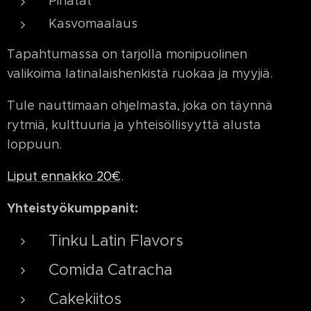
Piñatat
Kasvomaalaus
Tapahtumassa on tarjolla monipuolinen
valikoima latinalaishenkistä ruokaa ja myyjiä.
Tule nauttimaan ohjelmasta, joka on täynnä
rytmiä, kulttuuria ja yhteisöllisyyttä alusta
loppuun.
Liput ennakko 20€
.
Yhteistyökumppanit:
Tinku Latin Flavors
Comida Catracha
Cakekiitos