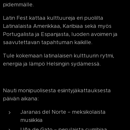
pidemmälle.
Latin Fest kattaa kulttuureja eri puolilta
Latinalaista Amerikkaa, Karibiaa sekä myös
Portugalista ja Espanjasta, luoden avoimen ja
saavutettavan tapahtuman kaikille.
Tule kokemaan latinalaisen kulttuurin rytmi,
energia ja lämpö Helsingin sydämessä.
Nauti monipuolisesta esiintyjäkattauksesta
päivän aikana:
Jaranas del Norte – meksikolaista
musiikkia
Uña de Gato – perulaista cumbiaa