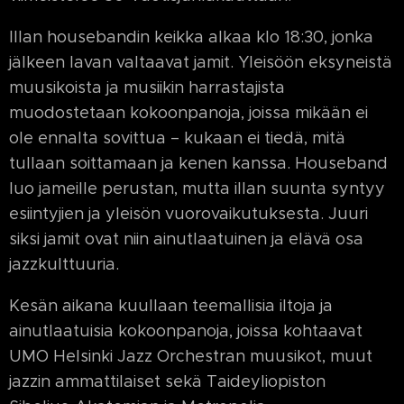
Illan housebandin keikka alkaa klo 18:30, jonka
jälkeen lavan valtaavat jamit. Yleisöön eksyneistä
muusikoista ja musiikin harrastajista
muodostetaan kokoonpanoja, joissa mikään ei
ole ennalta sovittua – kukaan ei tiedä, mitä
tullaan soittamaan ja kenen kanssa. Houseband
luo jameille perustan, mutta illan suunta syntyy
esiintyjien ja yleisön vuorovaikutuksesta. Juuri
siksi jamit ovat niin ainutlaatuinen ja elävä osa
jazzkulttuuria.
Kesän aikana kuullaan teemallisia iltoja ja
ainutlaatuisia kokoonpanoja, joissa kohtaavat
UMO Helsinki Jazz Orchestran muusikot, muut
jazzin ammattilaiset sekä Taideyliopiston