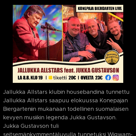
Jallukka Allstars klubin housebandina tunnettu
Jallukka Allstars saapuu elokuussa Konepajan
Biergarteniin mukanaan todellinen suomalaisen
kevyen musiikin legenda Jukka Gustavson.
Jukka Gustavson tuli
seitsemänkymmentäluvulla tunnetuksi Wigwam-